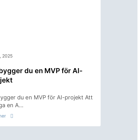
i, 2025
bygger du en MVP för AI-
jekt
ygger du en MVP för AI-projekt Att
a en A...
mer