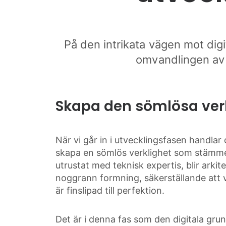
På den intrikata vägen mot digit
omvandlingen av id
Skapa den sömlösa ver
När vi går in i utvecklingsfasen handla
skapa en sömlös verklighet som stämmer
utrustat med teknisk expertis, blir arki
noggrann formning, säkerställande att var
är finslipad till perfektion.
Det är i denna fas som den digitala gru