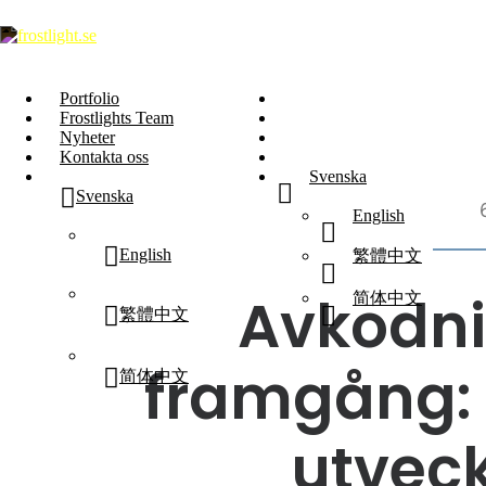
Portfolio
Portfolio
Frostlights Team
Frostlights Team
Nyheter
Nyheter
Kontakta oss
Kontakta oss
Svenska
Svenska
English
English
繁體中文
Avkodni
简体中文
繁體中文
framgång: 
简体中文
utvec