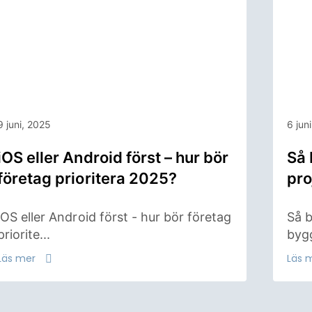
9 juni, 2025
6 jun
iOS eller Android först – hur bör
Så 
företag prioritera 2025?
pro
iOS eller Android först - hur bör företag
Så b
priorite...
bygg
Läs mer
Läs 