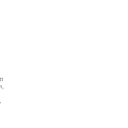
tt
m,
,