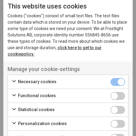
betydelse för en produkts framgång. Genom att
This website uses cookies
fokusera på de specifika planerade användarnas
behov och skapa intuitiva upplevelser hjälper UX-
Cookies ("cookies") consist of small text files. The text files
contain data which is stored on your device. To be able to place
designers företag att:
some type of cookies we need your consent. We at Frostlight
Solutions AB, corporate identity number 556845-8656 use
Behålla kunder
these types of cookies. To read more about which cookies we
Minska utvecklingskostnader
use and storage duration,
click here to get to our
cookiepolicy.
Öka kundnöjdheten
Öka användning av lösningen
Manage your cookie-settings
Necessary cookies
Frostlight och UX
Functional cookies
UX-designers spelar en nyckelroll i att skapa
Statistical cookies
produkter som användarna gillar och vill använda,
om och om igen. Deras arbete sträcker sig från
Personalization cookies
initial research till slutlig testning och finslipning,